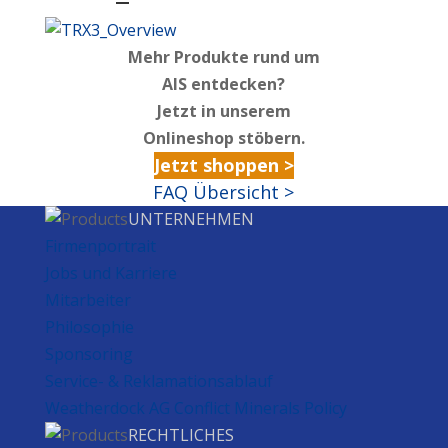
Mehr Produkte rund um
AIS entdecken?
Jetzt in unserem
Onlineshop stöbern.
Jetzt shoppen >
FAQ Übersicht >
UNTERNEHMEN
Firmenportrait
Jobs und Karriere
Mitarbeiter
Philosophie
Sponsoring
Service- & Reklamationsablauf
Weatherdock AG Conflict Minerals Policy
RECHTLICHES