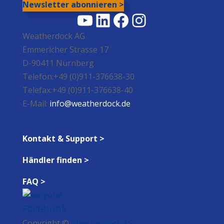
Newsletter abonnieren >
YouTube
LinkedIn
Facebook
Instagram
Weatherdock AG
Emmericher Strasse 17
D-90411 Nürnberg
Telefon:+49 (0)911-376638-30
Telefax:+49 (0)911-376638-40
E-Mail:
info@weatherdock.de
Kontakt & Support >
Händler finden >
FAQ >
Facebook
Copyright ©
Weatherdock AG