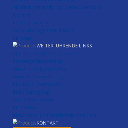
AIS Rettungssender für Mann-über-Bord
Notfälle
Rettungswesten
Vessel Management System
hali track
WEITERFÜHRENDE LINKS
Apps für Weatherdock Geräte
Prodesign Regensburg
Arved Fuchs Expeditionen
Boris Herrmann Racing
RED BULL Storm Chase
BMW Sailing Cup
Greubel Yachtsport
Planet Dude
Motorboot- und Segelschule Altmühltal
KONTAKT