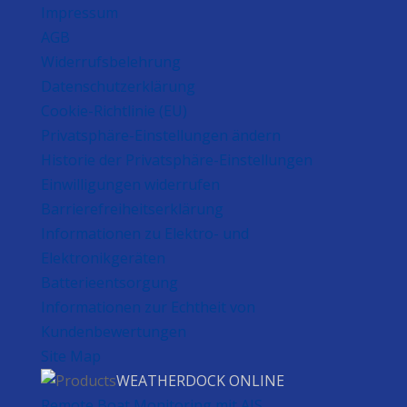
Impressum
AGB
Widerrufsbelehrung
Datenschutzerklärung
Cookie-Richtlinie (EU)
Privatsphäre-Einstellungen ändern
Historie der Privatsphäre-Einstellungen
Einwilligungen widerrufen
Barrierefreiheitserklärung
Informationen zu Elektro- und
Elektronikgeräten
Batterieentsorgung
Informationen zur Echtheit von
Kundenbewertungen
Site Map
WEATHERDOCK ONLINE
Remote Boat Monitoring mit AIS