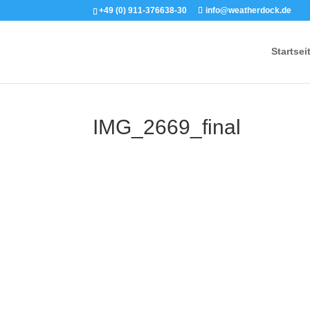
+49 (0) 911-376638-30
info@weatherdock.de
Startsei
IMG_2669_final