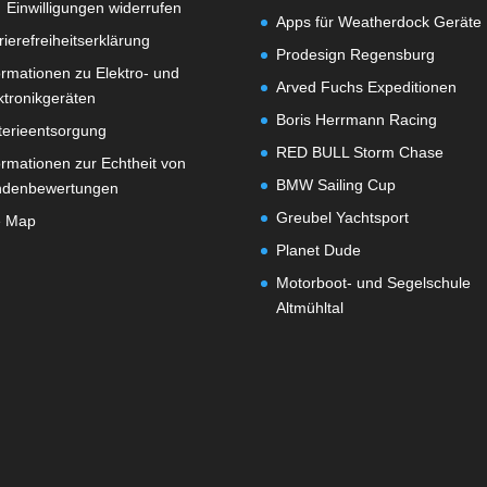
Einwilligungen widerrufen
Apps für Weatherdock Geräte
rierefreiheitserklärung
Prodesign Regensburg
ormationen zu Elektro- und
Arved Fuchs Expeditionen
ktronikgeräten
Boris Herrmann Racing
terieentsorgung
RED BULL Storm Chase
ormationen zur Echtheit von
BMW Sailing Cup
ndenbewertungen
Greubel Yachtsport
e Map
Planet Dude
Motorboot- und Segelschule
Altmühltal