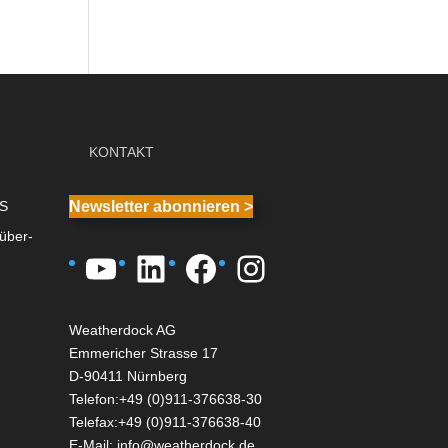
KONTAKT
IS
Newsletter abonnieren >
über-
YouTube
LinkedIn
Facebook
Instagram
Weatherdock AG
Emmericher Strasse 17
D-90411 Nürnberg
Telefon:+49 (0)911-376638-30
Telefax:+49 (0)911-376638-40
E-Mail:
info@weatherdock.de