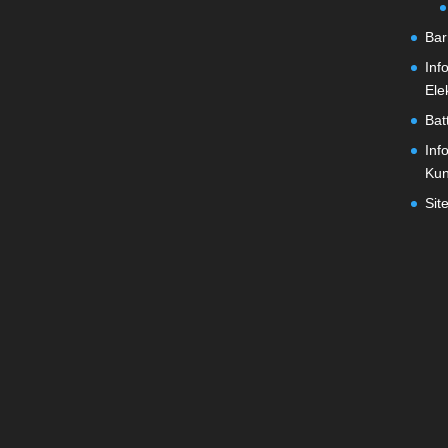
Bar
Inf
Ele
Bat
Inf
Ku
Sit