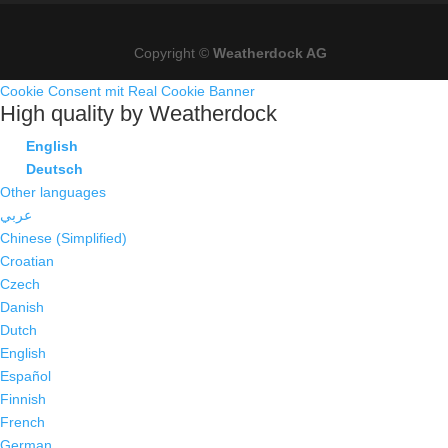
Copyright ©
Weatherdock AG
Cookie Consent mit Real Cookie Banner
High quality by Weatherdock
English
Deutsch
Other languages
عربي
Chinese (Simplified)
Croatian
Czech
Danish
Dutch
English
Español
Finnish
French
German