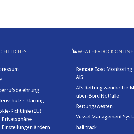
ECHTLICHES
WEATHERDOCK ONLINE
pressum
Remote Boat Monitoring 
AIS
B
AIS Rettungssender für 
derrufsbelehrung
über-Bord Notfälle
tenschutzerklärung
Rettungswesten
kie-Richtlinie (EU)
Vessel Management Syst
Privatsphäre-
Einstellungen ändern
hali track