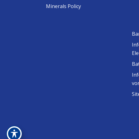
Minerals Policy
Ba
In
El
Ba
In
vo
Si