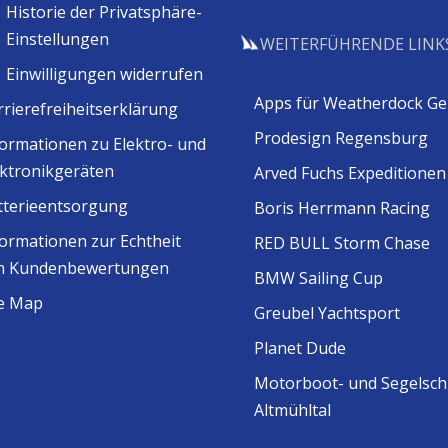
Historie der Privatsphäre-
Einstellungen
WEITERFÜHRENDE LINK
Einwilligungen widerrufen
Apps für Weatherdock Ge
rrierefreiheitserklärung
Prodesign Regensburg
formationen zu Elektro- und
ektronikgeräten
Arved Fuchs Expeditionen
tterieentsorgung
Boris Herrmann Racing
formationen zur Echtheit
RED BULL Storm Chase
n Kundenbewertungen
BMW Sailing Cup
te Map
Greubel Yachtsport
Planet Dude
Motorboot- und Segelsch
Altmühltal