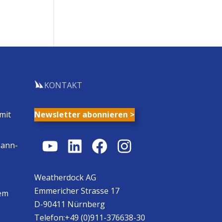
KONTAKT
mit
Newsletter abonnieren >
YouTube
LinkedIn
Facebook
Instagram
Mann-
Weatherdock AG
Emmericher Strasse 17
em
D-90411 Nürnberg
Telefon:+49 (0)911-376638-30