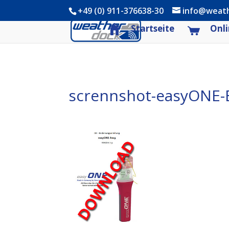
+49 (0) 911-376638-30
info@weat
Startseite
Onli
scrennshot-easyONE-