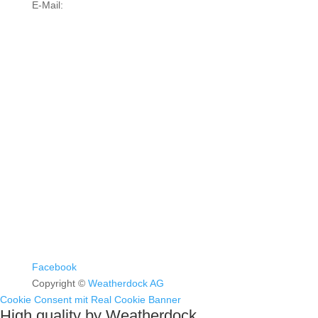
E-Mail:
info@weatherdock.de
Kontakt & Support >
Händler finden >
FAQ >
Facebook
Copyright ©
Weatherdock AG
Cookie Consent mit Real Cookie Banner
High quality by Weatherdock