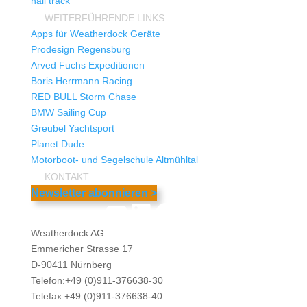
hali track
WEITERFÜHRENDE LINKS
Apps für Weatherdock Geräte
Prodesign Regensburg
Arved Fuchs Expeditionen
Boris Herrmann Racing
RED BULL Storm Chase
BMW Sailing Cup
Greubel Yachtsport
Planet Dude
Motorboot- und Segelschule Altmühltal
KONTAKT
Newsletter abonnieren >
YouTube
LinkedIn
Facebook
Instagram
Weatherdock AG
Emmericher Strasse 17
D-90411 Nürnberg
Telefon:+49 (0)911-376638-30
Telefax:+49 (0)911-376638-40