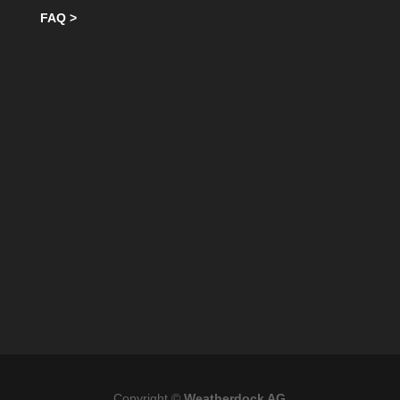
FAQ >
Copyright ©
Weatherdock AG