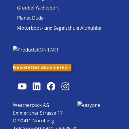
Greubel Yachtsport
Planet Dude
Motorboot- und Segelschule Altmühltal
KONTAKT
Newsletter abonnieren >
YouTube
LinkedIn
Facebook
Instagram
Weatherdock AG
Emmericher Strasse 17
D-90411 Nürnberg
Telefon:+49 (0)911-376638-30