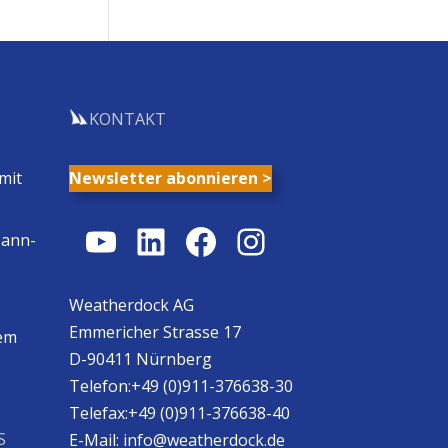
KONTAKT
mit
Newsletter abonnieren >
YouTube
LinkedIn
Facebook
Instagram
Mann-
Weatherdock AG
Emmericher Strasse 17
em
D-90411 Nürnberg
Telefon:+49 (0)911-376638-30
Telefax:+49 (0)911-376638-40
S
E-Mail:
info@weatherdock.de