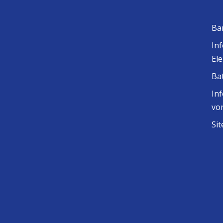
Ba
In
El
Ba
In
vo
Si