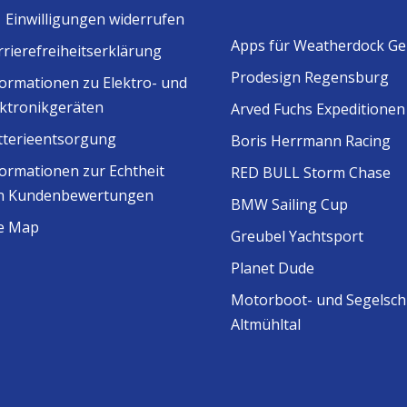
Einwilligungen widerrufen
Apps für Weatherdock Ge
rrierefreiheitserklärung
Prodesign Regensburg
formationen zu Elektro- und
ektronikgeräten
Arved Fuchs Expeditionen
tterieentsorgung
Boris Herrmann Racing
formationen zur Echtheit
RED BULL Storm Chase
n Kundenbewertungen
BMW Sailing Cup
te Map
Greubel Yachtsport
Planet Dude
Motorboot- und Segelsch
Altmühltal