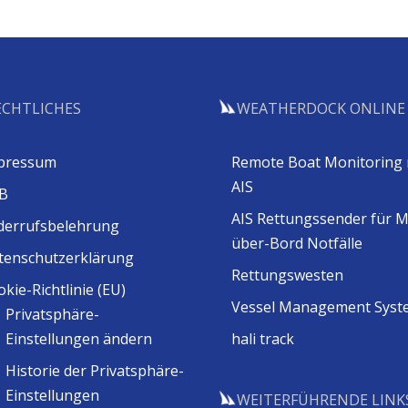
ECHTLICHES
WEATHERDOCK ONLINE
pressum
Remote Boat Monitoring 
AIS
B
AIS Rettungssender für 
derrufsbelehrung
über-Bord Notfälle
tenschutzerklärung
Rettungswesten
kie-Richtlinie (EU)
Vessel Management Syst
Privatsphäre-
Einstellungen ändern
hali track
Historie der Privatsphäre-
Einstellungen
WEITERFÜHRENDE LINK