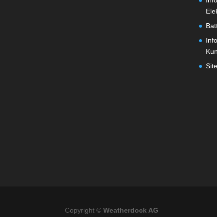
Inf
Ele
Bat
Inf
Ku
Sit
Copyright ©
Weatherdock AG