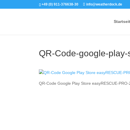
+49 (0) 911-376638-30
info@weatherdock.de
Startsei
QR-Code-google-play
QR-Code Google Play Store easyRESCUE-PRO