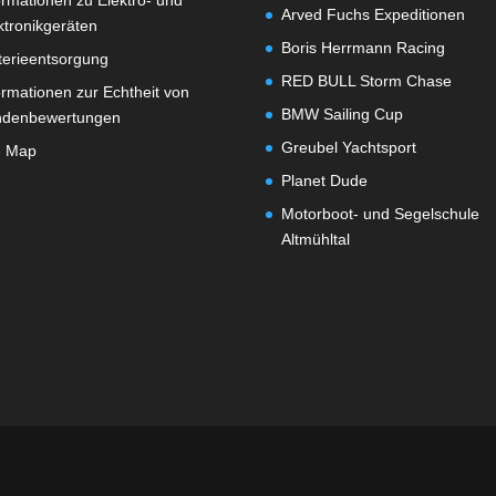
ormationen zu Elektro- und
Arved Fuchs Expeditionen
ktronikgeräten
Boris Herrmann Racing
terieentsorgung
RED BULL Storm Chase
ormationen zur Echtheit von
BMW Sailing Cup
ndenbewertungen
Greubel Yachtsport
e Map
Planet Dude
Motorboot- und Segelschule
Altmühltal