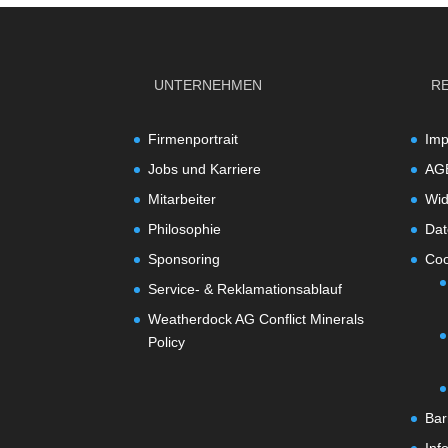
UNTERNEHMEN
R
Firmenportrait
Im
Jobs und Karriere
AG
Mitarbeiter
Wid
Philosophie
Dat
Sponsoring
Coo
Service- & Reklamationsablauf
Weatherdock AG Conflict Minerals
Policy
Bar