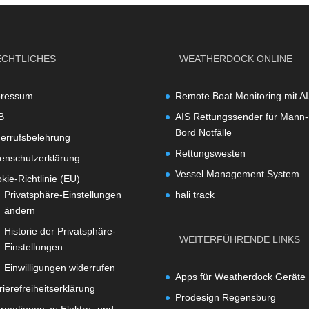
ECHTLICHES
WEATHERDOCK ONLINE
pressum
Remote Boat Monitoring mit A
B
AIS Rettungssender für Mann-
Bord Notfälle
errufsbelehrung
Rettungswesten
enschutzerklärung
Vessel Management System
kie-Richtlinie (EU)
Privatsphäre-Einstellungen
hali track
ändern
Historie der Privatsphäre-
WEITERFÜHRENDE LINKS
Einstellungen
Einwilligungen widerrufen
Apps für Weatherdock Geräte
rierefreiheitserklärung
Prodesign Regensburg