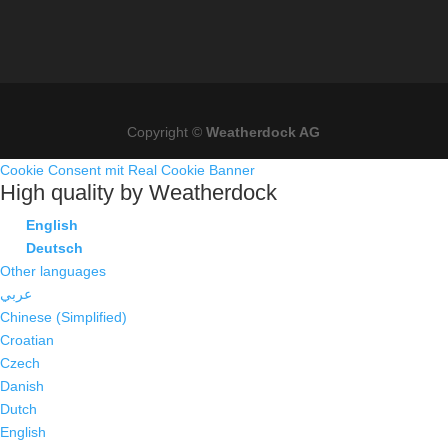
Copyright ©
Weatherdock AG
Cookie Consent mit Real Cookie Banner
High quality by Weatherdock
English
Deutsch
Other languages
عربي
Chinese (Simplified)
Croatian
Czech
Danish
Dutch
English