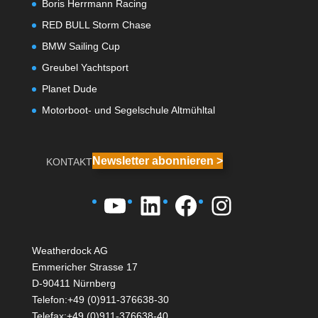
Boris Herrmann Racing
RED BULL Storm Chase
BMW Sailing Cup
Greubel Yachtsport
Planet Dude
Motorboot- und Segelschule Altmühltal
Newsletter abonnieren >
KONTAKT
YouTube
LinkedIn
Facebook
Instagra
Weatherdock AG
Emmericher Strasse 17
D-90411 Nürnberg
Telefon:+49 (0)911-376638-30
Telefax:+49 (0)911-376638-40