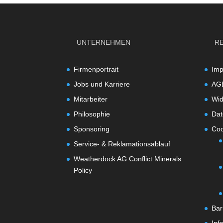
UNTERNEHMEN
R
Firmenportrait
Im
Jobs und Karriere
AG
Mitarbeiter
Wid
Philosophie
Dat
Sponsoring
Coo
Service- & Reklamationsablauf
Weatherdock AG Conflict Minerals
Policy
Bar