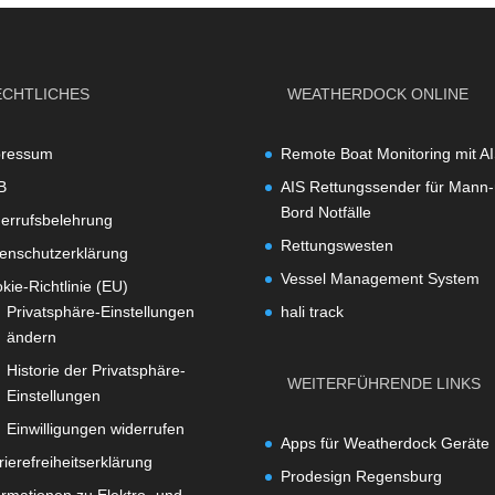
ECHTLICHES
WEATHERDOCK ONLINE
pressum
Remote Boat Monitoring mit A
B
AIS Rettungssender für Mann-
Bord Notfälle
errufsbelehrung
Rettungswesten
enschutzerklärung
Vessel Management System
kie-Richtlinie (EU)
Privatsphäre-Einstellungen
hali track
ändern
Historie der Privatsphäre-
WEITERFÜHRENDE LINKS
Einstellungen
Einwilligungen widerrufen
Apps für Weatherdock Geräte
rierefreiheitserklärung
Prodesign Regensburg