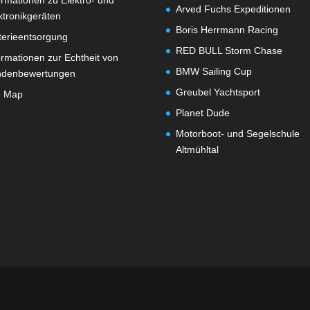
ormationen zu Elektro- und
Arved Fuchs Expeditionen
ktronikgeräten
Boris Herrmann Racing
terieentsorgung
RED BULL Storm Chase
ormationen zur Echtheit von
BMW Sailing Cup
ndenbewertungen
Greubel Yachtsport
e Map
Planet Dude
Motorboot- und Segelschule
Altmühltal