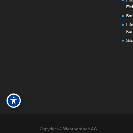
Inf
Ele
Bat
Inf
Ku
Sit
Copyright ©
Weatherdock AG