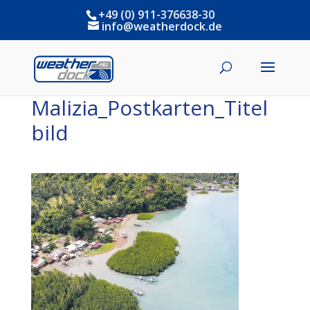
+49 (0) 911-376638-30
info@weatherdock.de
Malizia_Postkarten_Titel
bild