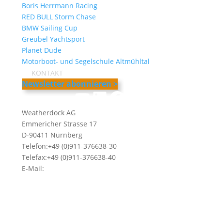
Boris Herrmann Racing
RED BULL Storm Chase
BMW Sailing Cup
Greubel Yachtsport
Planet Dude
Motorboot- und Segelschule Altmühltal
KONTAKT
Newsletter abonnieren >
YouTube
LinkedIn
Facebook
Instagram
Weatherdock AG
Emmericher Strasse 17
D-90411 Nürnberg
Telefon:+49 (0)911-376638-30
Telefax:+49 (0)911-376638-40
E-Mail:
info@weatherdock.de
Kontakt & Support >
Händler finden >