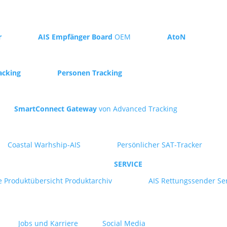
r
AIS Empfänger Board
OEM
AtoN
acking
Personen Tracking
SmartConnect Gateway
von Advanced Tracking
Coastal Warhship-AIS
Persönlicher SAT-Tracker
SERVICE
e
Produktübersicht
Produktarchiv
AIS Rettungssender Se
Jobs und Karriere
Social Media