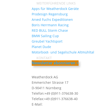
WEITERFÜHRENDE LINKS
Apps für Weatherdock Geräte
Prodesign Regensburg
Arved Fuchs Expeditionen
Boris Herrmann Racing
RED BULL Storm Chase
BMW Sailing Cup
Greubel Yachtsport
Planet Dude
Motorboot- und Segelschule Altmühltal
KONTAKT
Newsletter abonnieren >
Weatherdock AG
Emmericher Strasse 17
D-90411 Nürnberg
Telefon:+49 (0)911-376638-30
Telefax:+49 (0)911-376638-40
E-Mail:
info@weatherdock.de