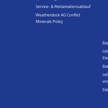
Service- & Reklamationsablauf
Weatherdock AG Conflict
Minerals Policy
Ba
In
El
Ba
In
vo
Si