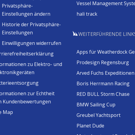
Vessel Management Syst
Privatsphäre-
Einstellungen ändern
hali track
Historie der Privatsphäre-
Einstellungen
WEITERFÜHRENDE LINK
Einwilligungen widerrufen
Apps für Weatherdock Ge
rrierefreiheitserklärung
Prodesign Regensburg
formationen zu Elektro- und
ektronikgeräten
Arved Fuchs Expeditionen
tterieentsorgung
Boris Herrmann Racing
formationen zur Echtheit
RED BULL Storm Chase
n Kundenbewertungen
BMW Sailing Cup
te Map
Greubel Yachtsport
Planet Dude