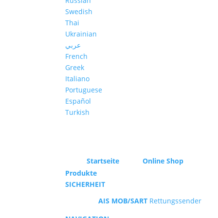
Russian
Swedish
Thai
Ukrainian
عربي
French
Greek
Italiano
Portuguese
Español
Turkish
Startseite
Online Shop
Produkte
SICHERHEIT
AIS MOB/SART
Rettungssender