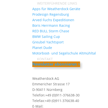
WEITERFÜHRENDE LINKS
Apps für Weatherdock Geräte
Prodesign Regensburg
Arved Fuchs Expeditionen
Boris Herrmann Racing
RED BULL Storm Chase
BMW Sailing Cup
Greubel Yachtsport
Planet Dude
Motorboot- und Segelschule Altmühltal
KONTAKT
Newsletter abonnieren >
Weatherdock AG
Emmericher Strasse 17
D-90411 Nürnberg
Telefon:+49 (0)911-376638-30
Telefax:+49 (0)911-376638-40
E-Mail:
info@weatherdock.de