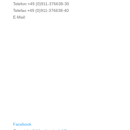
Telefon:+49 (0)911-376638-30
Telefax:+49 (0)911-376638-40
E-Mail:
info@weatherdock.de
Kontakt & Support >
Händler finden >
FAQ >
Facebook