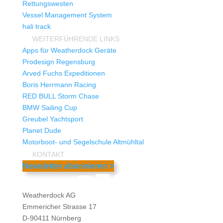
Rettungswesten
Vessel Management System
hali track
WEITERFÜHRENDE LINKS
Apps für Weatherdock Geräte
Prodesign Regensburg
Arved Fuchs Expeditionen
Boris Herrmann Racing
RED BULL Storm Chase
BMW Sailing Cup
Greubel Yachtsport
Planet Dude
Motorboot- und Segelschule Altmühltal
KONTAKT
Newsletter abonnieren >
YouTube
LinkedIn
Facebook
Instagram
Weatherdock AG
Emmericher Strasse 17
D-90411 Nürnberg