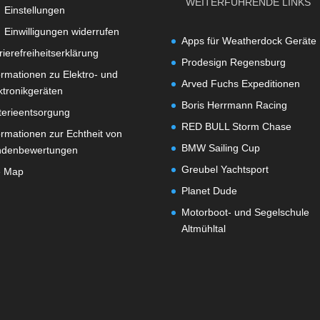
WEITERFÜHRENDE LINKS
Einstellungen
Einwilligungen widerrufen
Apps für Weatherdock Geräte
rierefreiheitserklärung
Prodesign Regensburg
ormationen zu Elektro- und
Arved Fuchs Expeditionen
ktronikgeräten
Boris Herrmann Racing
terieentsorgung
RED BULL Storm Chase
ormationen zur Echtheit von
BMW Sailing Cup
ndenbewertungen
Greubel Yachtsport
e Map
Planet Dude
Motorboot- und Segelschule
Altmühltal