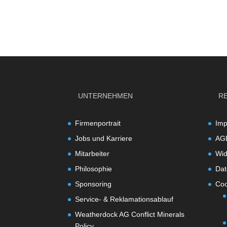
UNTERNEHMEN
R
Firmenportrait
Im
Jobs und Karriere
AG
Mitarbeiter
Wid
Philosophie
Dat
Sponsoring
Coo
Service- & Reklamationsablauf
Weatherdock AG Conflict Minerals
Policy