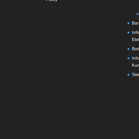
Bar
Inf
Ele
Bat
Inf
Ku
Sit