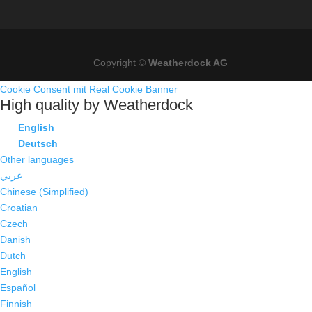
Copyright ©
Weatherdock AG
Cookie Consent mit Real Cookie Banner
High quality by Weatherdock
English
Deutsch
Other languages
عربي
Chinese (Simplified)
Croatian
Czech
Danish
Dutch
English
Español
Finnish