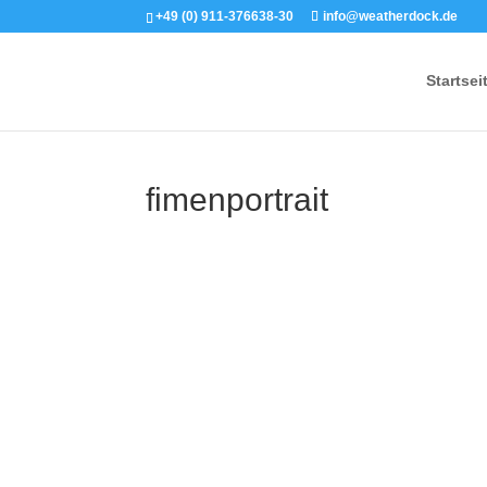
+49 (0) 911-376638-30
info@weatherdock.de
Startsei
fimenportrait