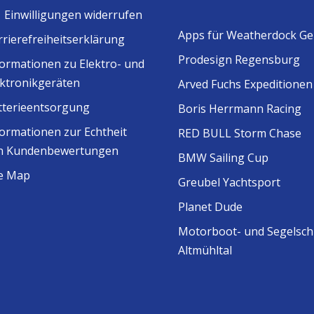
Einwilligungen widerrufen
Apps für Weatherdock Ge
rrierefreiheitserklärung
Prodesign Regensburg
formationen zu Elektro- und
ektronikgeräten
Arved Fuchs Expeditionen
tterieentsorgung
Boris Herrmann Racing
formationen zur Echtheit
RED BULL Storm Chase
n Kundenbewertungen
BMW Sailing Cup
te Map
Greubel Yachtsport
Planet Dude
Motorboot- und Segelsch
Altmühltal