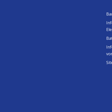
Ba
In
El
Ba
In
vo
Si