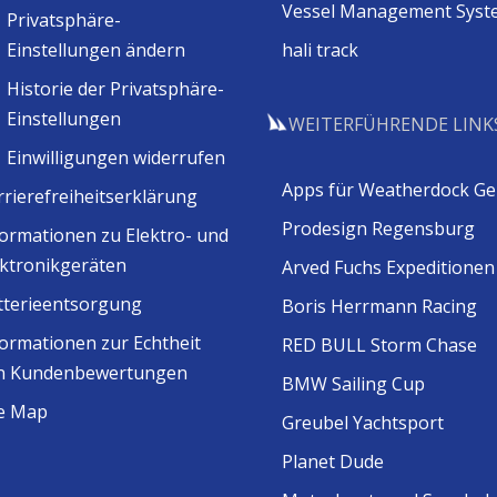
Vessel Management Syst
Privatsphäre-
Einstellungen ändern
hali track
Historie der Privatsphäre-
Einstellungen
WEITERFÜHRENDE LINK
Einwilligungen widerrufen
Apps für Weatherdock Ge
rrierefreiheitserklärung
Prodesign Regensburg
formationen zu Elektro- und
ektronikgeräten
Arved Fuchs Expeditionen
tterieentsorgung
Boris Herrmann Racing
formationen zur Echtheit
RED BULL Storm Chase
n Kundenbewertungen
BMW Sailing Cup
te Map
Greubel Yachtsport
Planet Dude