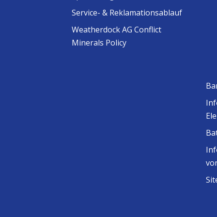
Service- & Reklamationsablauf
Weatherdock AG Conflict
Minerals Policy
Ba
In
El
Ba
In
vo
Si