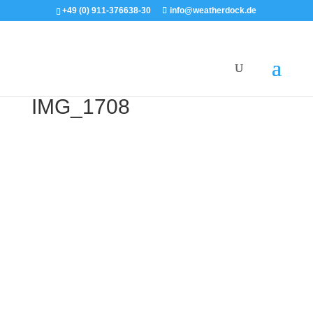
+49 (0) 911-376638-30
info@weatherdock.de
IMG_1708