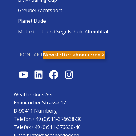
Greubel Yachtsport
Planet Dude
Motorboot- und Segelschule Altmühltal
KONTAKT
Newsletter abonnieren >
YouTube
LinkedIn
Facebook
Instagram
Weatherdock AG
Emmericher Strasse 17
D-90411 Nürnberg
Telefon:+49 (0)911-376638-30
Telefax:+49 (0)911-376638-40
E-Mail:
info@weatherdock.de