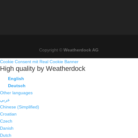
Copyright ©
Weatherdock AG
Cookie Consent mit Real Cookie Banner
High quality by Weatherdock
English
Deutsch
Other languages
عربي
Chinese (Simplified)
Croatian
Czech
Danish
Dutch