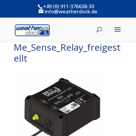
+49 (0) 911-376638-30
info@weatherdock.de
Me_Sense_Relay_freigest
ellt