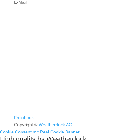
E-Mail:
info@weatherdock.de
Kontakt & Support >
Händler finden >
FAQ >
Facebook
Copyright ©
Weatherdock AG
Cookie Consent mit Real Cookie Banner
High quality by Weatherdock