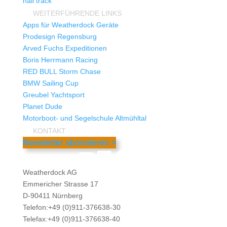
hali track
WEITERFÜHRENDE LINKS
Apps für Weatherdock Geräte
Prodesign Regensburg
Arved Fuchs Expeditionen
Boris Herrmann Racing
RED BULL Storm Chase
BMW Sailing Cup
Greubel Yachtsport
Planet Dude
Motorboot- und Segelschule Altmühltal
KONTAKT
Newsletter abonnieren >
YouTube
LinkedIn
Facebook
Instagram
Weatherdock AG
Emmericher Strasse 17
D-90411 Nürnberg
Telefon:+49 (0)911-376638-30
Telefax:+49 (0)911-376638-40