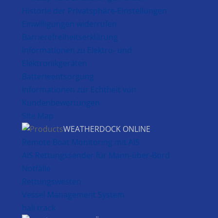
Historie der Privatsphäre-Einstellungen
Einwilligungen widerrufen
Barrierefreiheitserklärung
Informationen zu Elektro- und
Elektronikgeräten
Batterieentsorgung
Informationen zur Echtheit von
Kundenbewertungen
Site Map
WEATHERDOCK ONLINE
Remote Boat Monitoring mit AIS
AIS Rettungssender für Mann-über-Bord
Notfälle
Rettungswesten
Vessel Management System
hali track