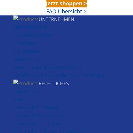
Jetzt shoppen >
FAQ Übersicht >
UNTERNEHMEN
Firmenportrait
Jobs und Karriere
Mitarbeiter
Philosophie
Sponsoring
Service- & Reklamationsablauf
Weatherdock AG Conflict Minerals Policy
RECHTLICHES
Impressum
AGB
Widerrufsbelehrung
Datenschutzerklärung
Cookie-Richtlinie (EU)
Privatsphäre-Einstellungen ändern