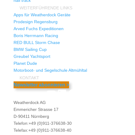
hali track
WEITERFÜHRENDE LINKS
Apps für Weatherdock Geräte
Prodesign Regensburg
Arved Fuchs Expeditionen
Boris Herrmann Racing
RED BULL Storm Chase
BMW Sailing Cup
Greubel Yachtsport
Planet Dude
Motorboot- und Segelschule Altmühltal
KONTAKT
Newsletter abonnieren >
YouTube
LinkedIn
Facebook
Instagram
Weatherdock AG
Emmericher Strasse 17
D-90411 Nürnberg
Telefon:+49 (0)911-376638-30
Telefax:+49 (0)911-376638-40