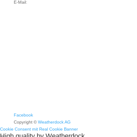
E-Mail:
info@weatherdock.de
Kontakt & Support >
Händler finden >
FAQ >
Facebook
Copyright ©
Weatherdock AG
Cookie Consent mit Real Cookie Banner
High quality by Weatherdock