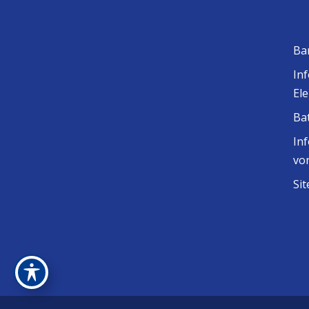
Ba
In
El
Ba
In
vo
Si