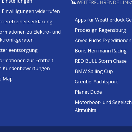
Einstellungen
WEITERFÜHRENDE LINK
Einwilligungen widerrufen
Apps für Weatherdock Ge
rrierefreiheitserklärung
Prodesign Regensburg
formationen zu Elektro- und
ektronikgeräten
Arved Fuchs Expeditionen
tterieentsorgung
Boris Herrmann Racing
formationen zur Echtheit
RED BULL Storm Chase
n Kundenbewertungen
BMW Sailing Cup
te Map
Greubel Yachtsport
Planet Dude
Motorboot- und Segelsch
Altmühltal