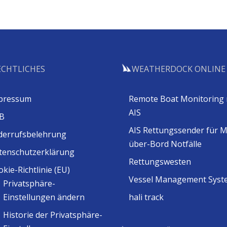
ECHTLICHES
WEATHERDOCK ONLINE
pressum
Remote Boat Monitoring 
AIS
B
AIS Rettungssender für 
derrufsbelehrung
über-Bord Notfälle
tenschutzerklärung
Rettungswesten
kie-Richtlinie (EU)
Vessel Management Syst
Privatsphäre-
Einstellungen ändern
hali track
Historie der Privatsphäre-