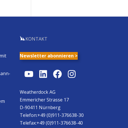
KONTAKT
mit
Newsletter abonnieren >
YouTube
LinkedIn
Facebook
Instagram
Mann-
Weatherdock AG
Emmericher Strasse 17
em
D-90411 Nürnberg
Telefon:+49 (0)911-376638-30
Telefax:+49 (0)911-376638-40