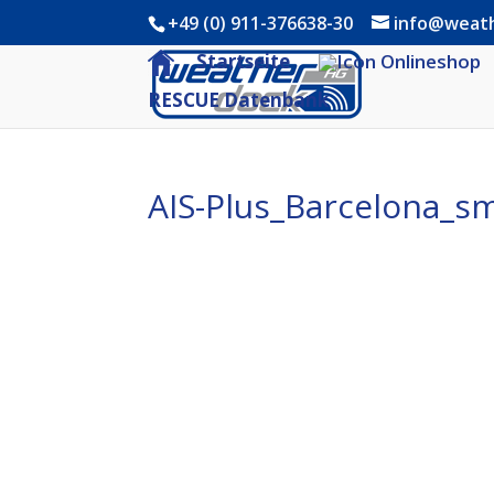
+49 (0) 911-376638-30
info@weat
Startseite
RESCUE Datenbank
AIS-Plus_Barcelona_sm