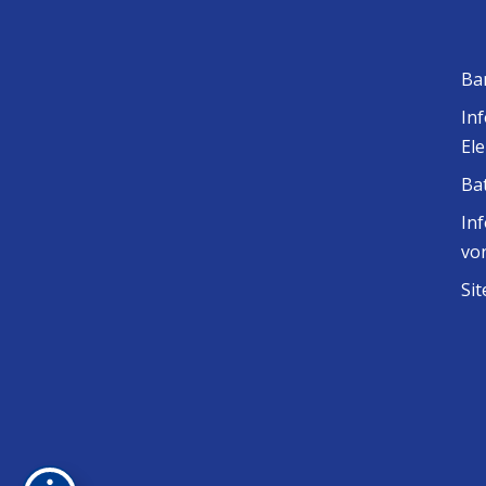
Ba
In
El
Ba
In
vo
Si