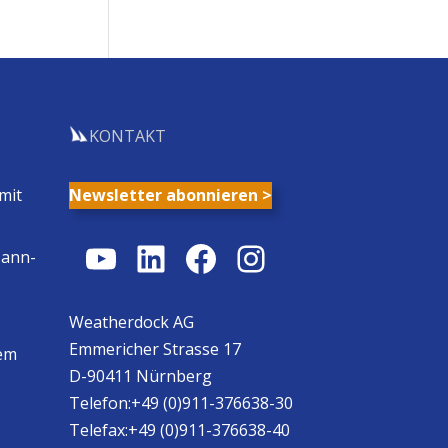
KONTAKT
mit
Newsletter abonnieren >
YouTube
LinkedIn
Facebook
Instagram
Mann-
Weatherdock AG
Emmericher Strasse 17
em
D-90411 Nürnberg
Telefon:+49 (0)911-376638-30
Telefax:+49 (0)911-376638-40