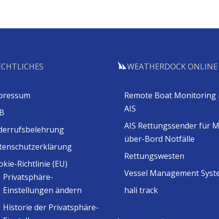
ECHTLICHES
WEATHERDOCK ONLINE
pressum
Remote Boat Monitoring 
AIS
B
AIS Rettungssender für 
derrufsbelehrung
über-Bord Notfälle
tenschutzerklärung
Rettungswesten
kie-Richtlinie (EU)
Vessel Management Syst
Privatsphäre-
Einstellungen ändern
hali track
Historie der Privatsphäre-