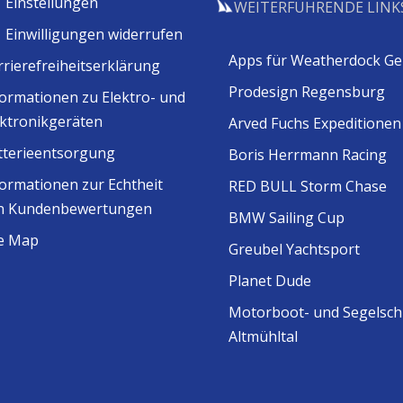
Einstellungen
WEITERFÜHRENDE LINK
Einwilligungen widerrufen
Apps für Weatherdock Ge
rrierefreiheitserklärung
Prodesign Regensburg
formationen zu Elektro- und
ektronikgeräten
Arved Fuchs Expeditionen
tterieentsorgung
Boris Herrmann Racing
formationen zur Echtheit
RED BULL Storm Chase
n Kundenbewertungen
BMW Sailing Cup
te Map
Greubel Yachtsport
Planet Dude
Motorboot- und Segelsch
Altmühltal