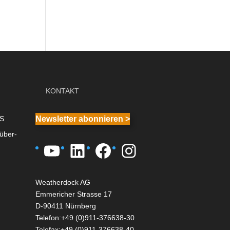
KONTAKT
IS
Newsletter abonnieren >
über-
YouTube
LinkedIn
Facebook
Instagram
Weatherdock AG
Emmericher Strasse 17
D-90411 Nürnberg
Telefon:+49 (0)911-376638-30
Telefax:+49 (0)911-376638-40