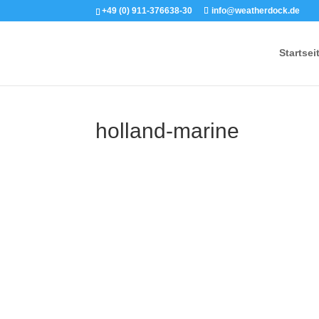
+49 (0) 911-376638-30
info@weatherdock.de
Startsei
holland-marine