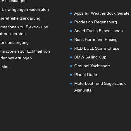
Einstellungen
Einwilligungen widerrufen
Apps für Weatherdock Geräte
rierefreiheitserklärung
Prodesign Regensburg
ormationen zu Elektro- und
Arved Fuchs Expeditionen
ktronikgeräten
Boris Herrmann Racing
terieentsorgung
RED BULL Storm Chase
ormationen zur Echtheit von
BMW Sailing Cup
ndenbewertungen
Greubel Yachtsport
e Map
Planet Dude
Motorboot- und Segelschule
Altmühltal