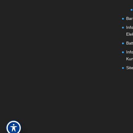
Bar
Inf
Ele
Bat
Inf
Ku
Sit