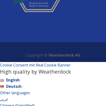
Copyright ©
Weatherdock AG
Cookie Consent mit Real Cookie Banner
High quality by Weatherdock
English
Deutsch
Other languages
عربي
Chinese (Simplified)