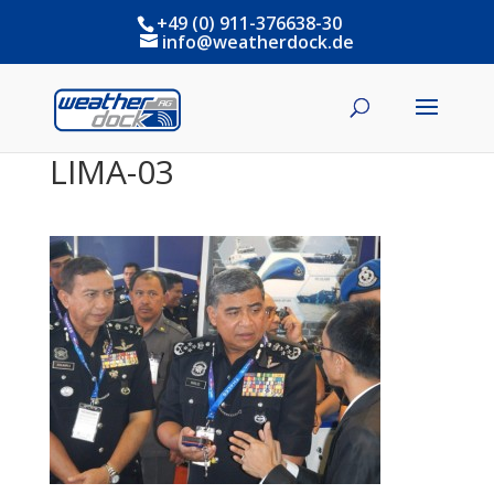
+49 (0) 911-376638-30
info@weatherdock.de
LIMA-03