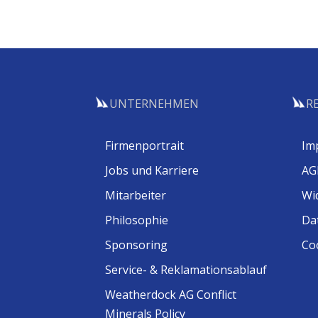
UNTERNEHMEN
R
Firmenportrait
Im
Jobs und Karriere
AG
Mitarbeiter
Wi
Philosophie
Da
Sponsoring
Coo
Service- & Reklamationsablauf
Weatherdock AG Conflict
Minerals Policy