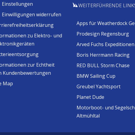
Einstellungen
WEITERFÜHRENDE LINK
Einwilligungen widerrufen
Apps für Weatherdock Ge
rrierefreiheitserklärung
Prodesign Regensburg
formationen zu Elektro- und
ektronikgeräten
Arved Fuchs Expeditionen
tterieentsorgung
Boris Herrmann Racing
formationen zur Echtheit
RED BULL Storm Chase
n Kundenbewertungen
BMW Sailing Cup
te Map
Greubel Yachtsport
Planet Dude
Motorboot- und Segelsch
Altmühltal