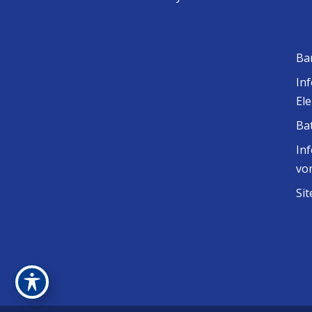
Ba
In
El
Ba
In
vo
Si