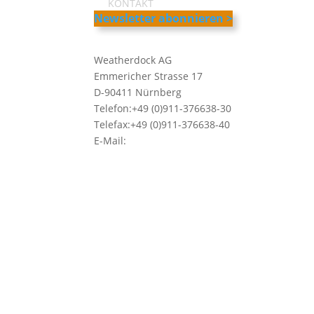
KONTAKT
Newsletter abonnieren >
Weatherdock AG
Emmericher Strasse 17
D-90411 Nürnberg
Telefon:+49 (0)911-376638-30
Telefax:+49 (0)911-376638-40
E-Mail:
info@weatherdock.de
Kontakt & Support >
Händler finden >
FAQ >