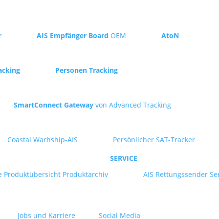
r
AIS Empfänger Board
OEM
AtoN
acking
Personen Tracking
SmartConnect Gateway
von Advanced Tracking
Coastal Warhship-AIS
Persönlicher SAT-Tracker
SERVICE
e
Produktübersicht
Produktarchiv
AIS Rettungssender Se
Jobs und Karriere
Social Media