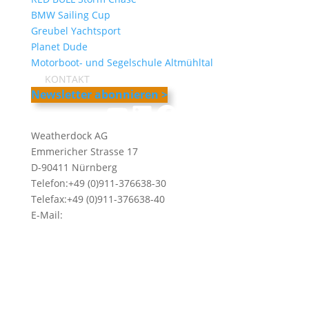
BMW Sailing Cup
Greubel Yachtsport
Planet Dude
Motorboot- und Segelschule Altmühltal
KONTAKT
Newsletter abonnieren >
YouTube
LinkedIn
Facebook
Instagram
Weatherdock AG
Emmericher Strasse 17
D-90411 Nürnberg
Telefon:+49 (0)911-376638-30
Telefax:+49 (0)911-376638-40
E-Mail:
info@weatherdock.de
Kontakt & Support >
Händler finden >
FAQ >