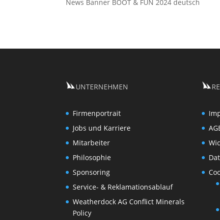
News Banner BOOT & FUN 2024 deutsch
UNTERNEHMEN
RE
Firmenportrait
Im
Jobs und Karriere
AG
Mitarbeiter
Wi
Philosophie
Dat
Sponsoring
Coo
Service- & Reklamationsablauf
Weatherdock AG Conflict Minerals
Policy