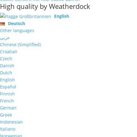
High quality by Weatherdock
English
Deutsch
Other languages
عربي
Chinese (Simplified)
Croatian
Czech
Danish
Dutch
English
Español
Finnish
French
German
Greek
Indonesian
Italiano
Norwegian