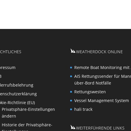
CHTLICHES
WEATHERDOCK ONLINE
pressum
Remote Boat Monitoring mit 
B
AIS Rettungssender für Man
über-Bord Notfälle
derrufsbelehrung
Rettungswesten
enschutzerklärung
Vessel Management System
kie-Richtlinie (EU)
Privatsphäre-Einstellungen
hali track
ändern
Historie der Privatsphäre-
WEITERFÜHRENDE LINKS