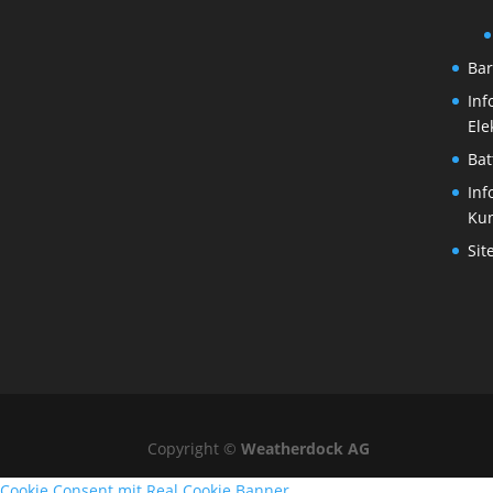
Bar
Inf
Ele
Bat
Inf
Ku
Sit
Copyright ©
Weatherdock AG
Cookie Consent mit Real Cookie Banner