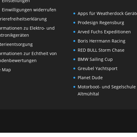
Einstellungen
Einwilligungen widerrufen
Apps für Weatherdock Gerät
rierefreiheitserklärung
Prodesign Regensburg
ormationen zu Elektro- und
Arved Fuchs Expeditionen
ktronikgeräten
Boris Herrmann Racing
terieentsorgung
RED BULL Storm Chase
ormationen zur Echtheit von
BMW Sailing Cup
ndenbewertungen
Greubel Yachtsport
e Map
Planet Dude
Motorboot- und Segelschule
Altmühltal