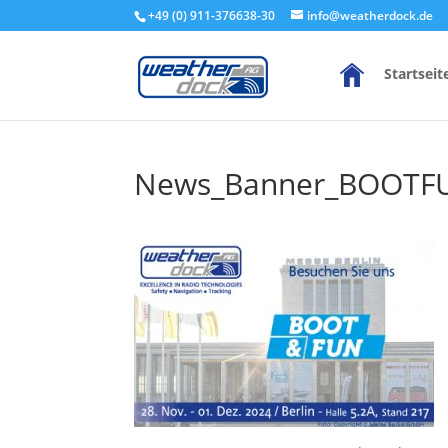
+49 (0) 911-376638-30
info@weatherdock.de
Startseit
News_Banner_BOOTF