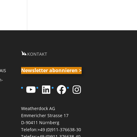
KONTAKT
Newsletter abonnieren >
AIS
n-
YouTube
LinkedIn
Facebook
Instagram
Weatherdock AG
Emmericher Strasse 17
D-90411 Nürnberg
Telefon:+49 (0)911-376638-30
Telefax:+49 (0)911-376638-40