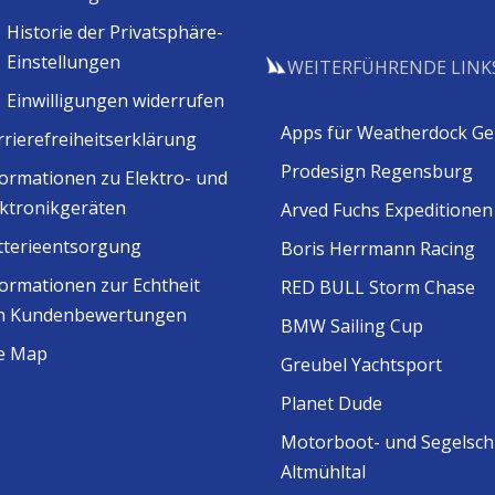
Historie der Privatsphäre-
Einstellungen
WEITERFÜHRENDE LINK
Einwilligungen widerrufen
Apps für Weatherdock Ge
rrierefreiheitserklärung
Prodesign Regensburg
formationen zu Elektro- und
ektronikgeräten
Arved Fuchs Expeditionen
tterieentsorgung
Boris Herrmann Racing
formationen zur Echtheit
RED BULL Storm Chase
n Kundenbewertungen
BMW Sailing Cup
te Map
Greubel Yachtsport
Planet Dude
Motorboot- und Segelsch
Altmühltal