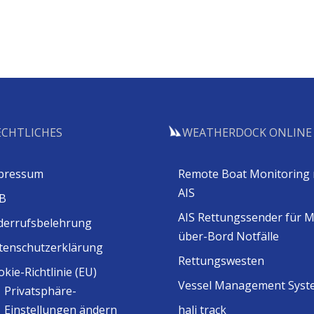
ECHTLICHES
WEATHERDOCK ONLINE
pressum
Remote Boat Monitoring 
AIS
B
AIS Rettungssender für 
derrufsbelehrung
über-Bord Notfälle
tenschutzerklärung
Rettungswesten
kie-Richtlinie (EU)
Vessel Management Syst
Privatsphäre-
Einstellungen ändern
hali track