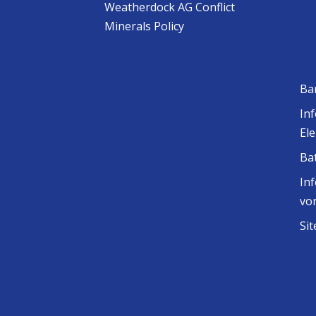
Weatherdock AG Conflict
Minerals Policy
Ba
In
El
Ba
In
vo
Si