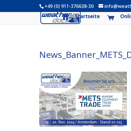
+49 (0) 911-376638-30
info@weat
Startseite
Onli
News_Banner_METS_D