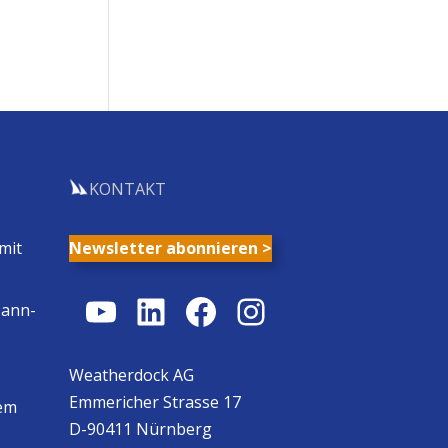
KONTAKT
mit
Newsletter abonnieren >
YouTube
LinkedIn
Facebook
Instagram
Mann-
Weatherdock AG
Emmericher Strasse 17
em
D-90411 Nürnberg