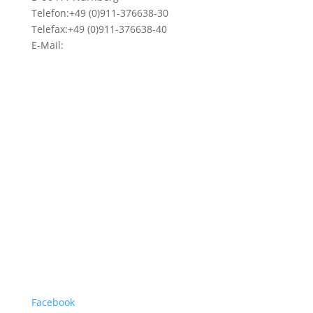
Telefon:+49 (0)911-376638-30
Telefax:+49 (0)911-376638-40
E-Mail:
info@weatherdock.de
Kontakt & Support >
Händler finden >
FAQ >
Facebook