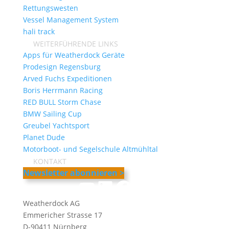
Rettungswesten
Vessel Management System
hali track
WEITERFÜHRENDE LINKS
Apps für Weatherdock Geräte
Prodesign Regensburg
Arved Fuchs Expeditionen
Boris Herrmann Racing
RED BULL Storm Chase
BMW Sailing Cup
Greubel Yachtsport
Planet Dude
Motorboot- und Segelschule Altmühltal
KONTAKT
Newsletter abonnieren >
YouTube
LinkedIn
Facebook
Instagram
Weatherdock AG
Emmericher Strasse 17
D-90411 Nürnberg