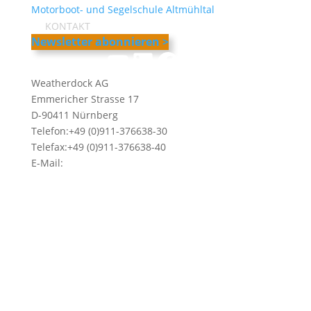
Motorboot- und Segelschule Altmühltal
KONTAKT
Newsletter abonnieren >
YouTube
LinkedIn
Facebook
Instagram
Weatherdock AG
Emmericher Strasse 17
D-90411 Nürnberg
Telefon:+49 (0)911-376638-30
Telefax:+49 (0)911-376638-40
E-Mail:
info@weatherdock.de
Kontakt & Support >
Händler finden >
FAQ >