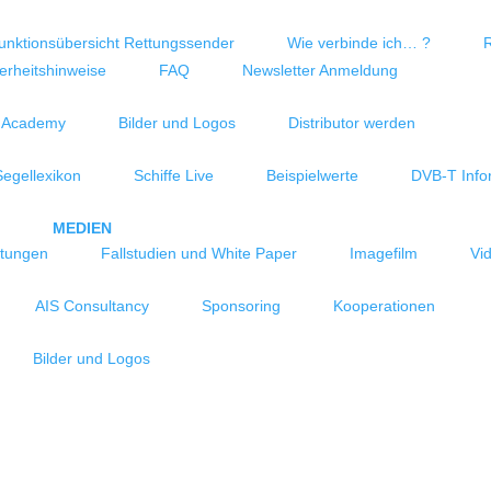
unktionsübersicht Rettungssender
Wie verbinde ich… ?
erheitshinweise
FAQ
Newsletter Anmeldung
 Academy
Bilder und Logos
Distributor werden
Segellexikon
Schiffe Live
Beispielwerte
DVB-T Info
MEDIEN
ltungen
Fallstudien und White Paper
Imagefilm
Vi
AIS Consultancy
Sponsoring
Kooperationen
Bilder und Logos