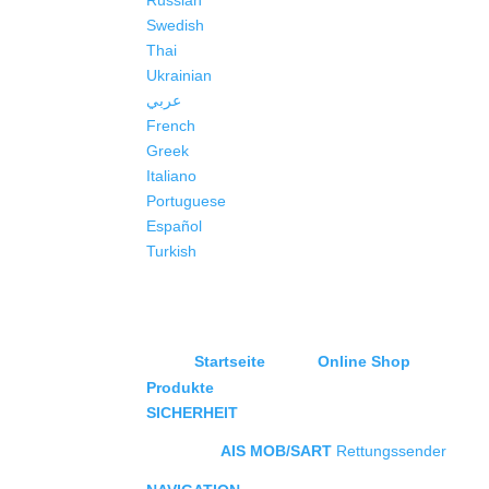
Russian
Swedish
Thai
Ukrainian
عربي
French
Greek
Italiano
Portuguese
Español
Turkish
Startseite
Online Shop
Produkte
SICHERHEIT
AIS MOB/SART
Rettungssender