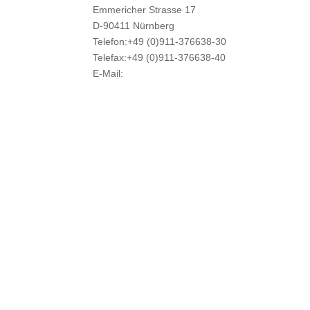
Emmericher Strasse 17
D-90411 Nürnberg
Telefon:+49 (0)911-376638-30
Telefax:+49 (0)911-376638-40
E-Mail:
info@weatherdock.de
Kontakt & Support >
Händler finden >
FAQ >