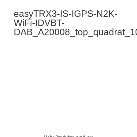
easyTRX3-IS-IGPS-N2K-
WiFi-IDVBT-
DAB_A20008_top_quadrat_1
Mehr Produkte rund um