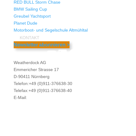
RED BULL Storm Chase
BMW Sailing Cup
Greubel Yachtsport
Planet Dude
Motorboot- und Segelschule Altmühltal
KONTAKT
Newsletter abonnieren >
YouTube
LinkedIn
Facebook
Instagram
Weatherdock AG
Emmericher Strasse 17
D-90411 Nürnberg
Telefon:+49 (0)911-376638-30
Telefax:+49 (0)911-376638-40
E-Mail:
info@weatherdock.de
Kontakt & Support >
Händler finden >