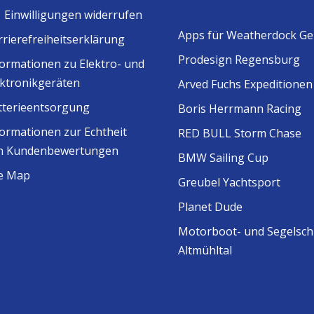
Einwilligungen widerrufen
Apps für Weatherdock Ge
rrierefreiheitserklärung
Prodesign Regensburg
formationen zu Elektro- und
ektronikgeräten
Arved Fuchs Expeditionen
tterieentsorgung
Boris Herrmann Racing
formationen zur Echtheit
RED BULL Storm Chase
n Kundenbewertungen
BMW Sailing Cup
te Map
Greubel Yachtsport
Planet Dude
Motorboot- und Segelsch
Altmühltal