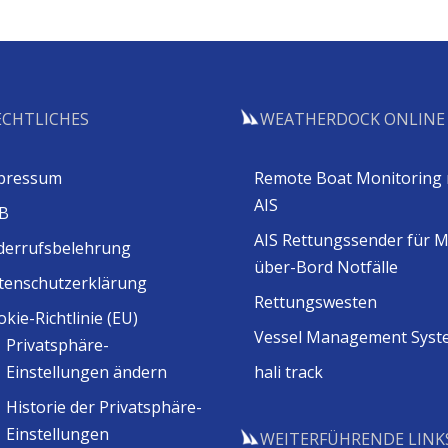
ECHTLICHES
WEATHERDOCK ONLINE
pressum
Remote Boat Monitoring 
AIS
B
AIS Rettungssender für 
derrufsbelehrung
über-Bord Notfälle
tenschutzerklärung
Rettungswesten
kie-Richtlinie (EU)
Vessel Management Syst
Privatsphäre-
Einstellungen ändern
hali track
Historie der Privatsphäre-
Einstellungen
WEITERFÜHRENDE LINK