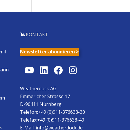
KONTAKT
mit
Newsletter abonnieren >
YouTube
LinkedIn
Facebook
Instagram
Mann-
Weatherdock AG
Emmericher Strasse 17
em
D-90411 Nürnberg
Telefon:+49 (0)911-376638-30
Telefax:+49 (0)911-376638-40
S
E-Mail:
info@weatherdock.de