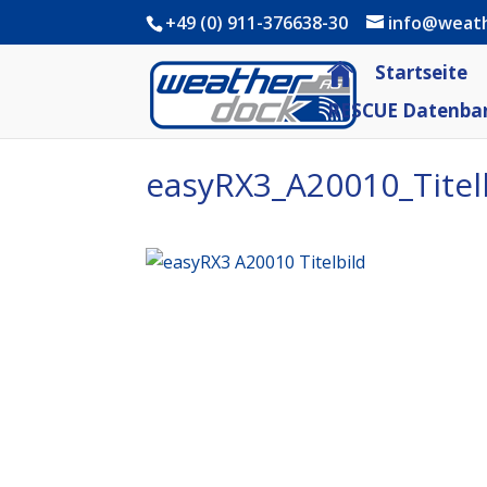
+49 (0) 911-376638-30
info@weat
Startseite
RESCUE Datenba
easyRX3_A20010_Titel