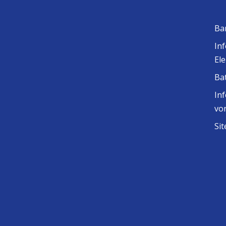
Ba
In
El
Ba
In
vo
Si