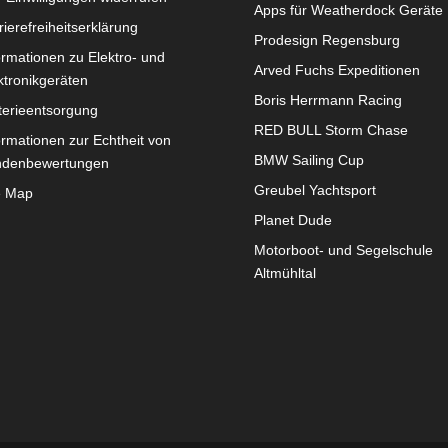
Apps für Weatherdock Geräte
rierefreiheitserklärung
Prodesign Regensburg
ormationen zu Elektro- und
Arved Fuchs Expeditionen
ktronikgeräten
Boris Herrmann Racing
terieentsorgung
RED BULL Storm Chase
ormationen zur Echtheit von
BMW Sailing Cup
ndenbewertungen
Greubel Yachtsport
e Map
Planet Dude
Motorboot- und Segelschule
Altmühltal