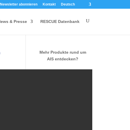
Newsletter abonnieren
Kontakt
Deutsch
ews & Presse
RESCUE Datenbank
0
Mehr Produkte rund um
AIS entdecken?
Jetzt in unserem
Onlineshop stöbern.
Jetzt shoppen >
FAQ Übersicht >