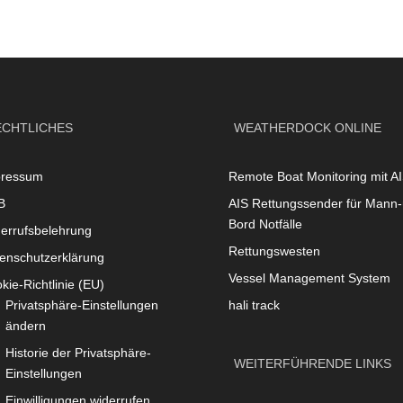
ECHTLICHES
WEATHERDOCK ONLINE
pressum
Remote Boat Monitoring mit A
B
AIS Rettungssender für Mann-
Bord Notfälle
errufsbelehrung
Rettungswesten
enschutzerklärung
Vessel Management System
kie-Richtlinie (EU)
Privatsphäre-Einstellungen
hali track
ändern
Historie der Privatsphäre-
WEITERFÜHRENDE LINKS
Einstellungen
Einwilligungen widerrufen