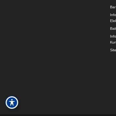
Bar
Inf
Ele
Bat
Inf
Ku
Sit