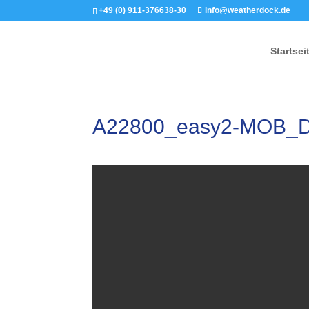
+49 (0) 911-376638-30
info@weatherdock.de
Startsei
A22800_easy2-MOB_D