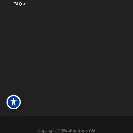
FAQ >
Copyright ©
Weatherdock AG