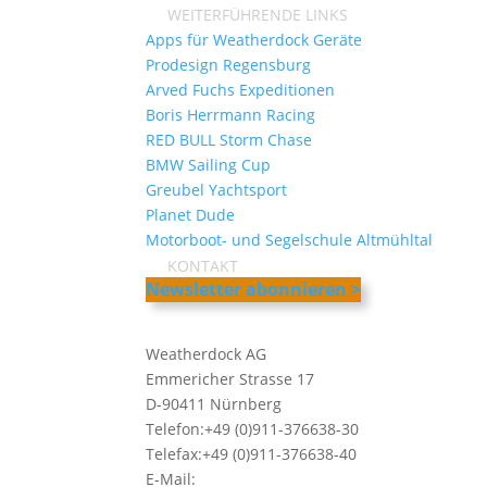
WEITERFÜHRENDE LINKS
Apps für Weatherdock Geräte
Prodesign Regensburg
Arved Fuchs Expeditionen
Boris Herrmann Racing
RED BULL Storm Chase
BMW Sailing Cup
Greubel Yachtsport
Planet Dude
Motorboot- und Segelschule Altmühltal
KONTAKT
Newsletter abonnieren >
Weatherdock AG
Emmericher Strasse 17
D-90411 Nürnberg
Telefon:+49 (0)911-376638-30
Telefax:+49 (0)911-376638-40
E-Mail:
info@weatherdock.de