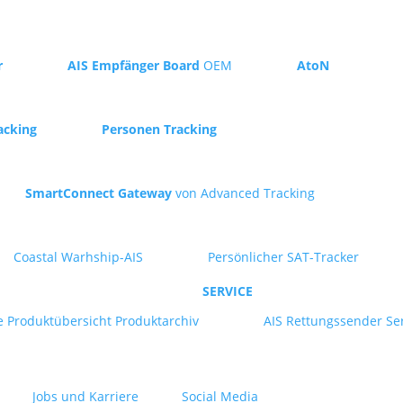
r
AIS Empfänger Board
OEM
AtoN
acking
Personen Tracking
SmartConnect Gateway
von Advanced Tracking
Coastal Warhship-AIS
Persönlicher SAT-Tracker
SERVICE
e
Produktübersicht
Produktarchiv
AIS Rettungssender Se
Jobs und Karriere
Social Media