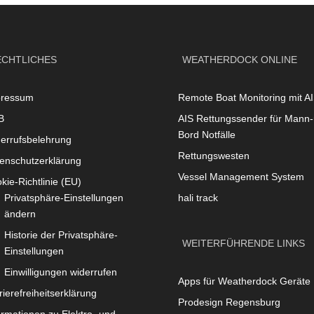
ECHTLICHES
WEATHERDOCK ONLINE
pressum
Remote Boat Monitoring mit A
B
AIS Rettungssender für Mann-
Bord Notfälle
errufsbelehrung
Rettungswesten
enschutzerklärung
Vessel Management System
kie-Richtlinie (EU)
Privatsphäre-Einstellungen
hali track
ändern
Historie der Privatsphäre-
WEITERFÜHRENDE LINKS
Einstellungen
Einwilligungen widerrufen
Apps für Weatherdock Geräte
rierefreiheitserklärung
Prodesign Regensburg