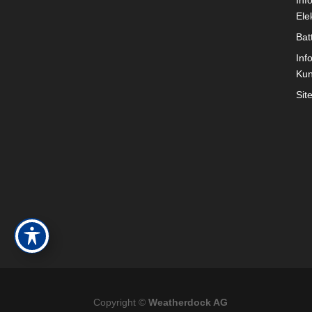
Inf
Ele
Bat
Inf
Ku
Sit
Copyright ©
Weatherdock AG