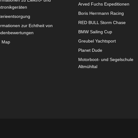
ormationen zu Elektro- und
Arved Fuchs Expeditionen
ktronikgeräten
Boris Herrmann Racing
terieentsorgung
RED BULL Storm Chase
ormationen zur Echtheit von
BMW Sailing Cup
ndenbewertungen
Greubel Yachtsport
e Map
Planet Dude
Motorboot- und Segelschule
Altmühltal