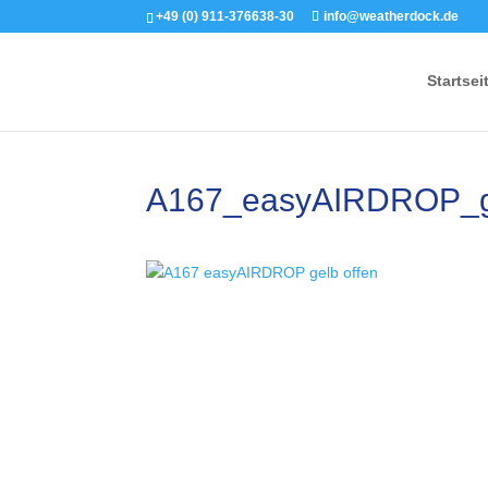
+49 (0) 911-376638-30
info@weatherdock.de
Startsei
A167_easyAIRDROP_g