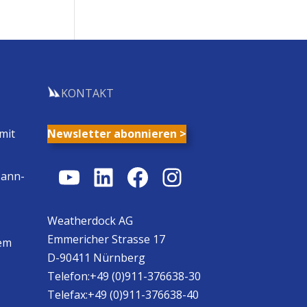
KONTAKT
mit
Newsletter abonnieren >
YouTube
LinkedIn
Facebook
Instagram
Mann-
Weatherdock AG
Emmericher Strasse 17
em
D-90411 Nürnberg
Telefon:+49 (0)911-376638-30
Telefax:+49 (0)911-376638-40