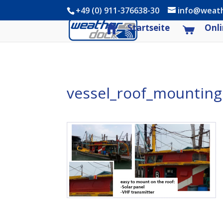
+49 (0) 911-376638-30
info@weat
Startseite
Onli
vessel_roof_mounting