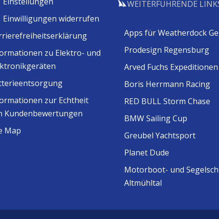
Einstellungen
WEITERFÜHRENDE LINK
Einwilligungen widerrufen
Apps für Weatherdock Ge
rrierefreiheitserklärung
Prodesign Regensburg
formationen zu Elektro- und
ektronikgeräten
Arved Fuchs Expeditionen
tterieentsorgung
Boris Herrmann Racing
formationen zur Echtheit
RED BULL Storm Chase
n Kundenbewertungen
BMW Sailing Cup
te Map
Greubel Yachtsport
Planet Dude
Motorboot- und Segelsch
Altmühltal