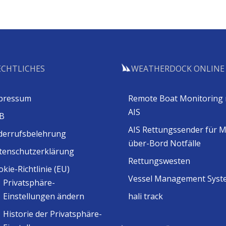
ECHTLICHES
WEATHERDOCK ONLINE
pressum
Remote Boat Monitoring 
AIS
B
AIS Rettungssender für 
derrufsbelehrung
über-Bord Notfälle
tenschutzerklärung
Rettungswesten
kie-Richtlinie (EU)
Vessel Management Syst
Privatsphäre-
Einstellungen ändern
hali track
Historie der Privatsphäre-