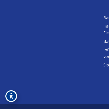
Ba
In
El
Ba
In
vo
Si