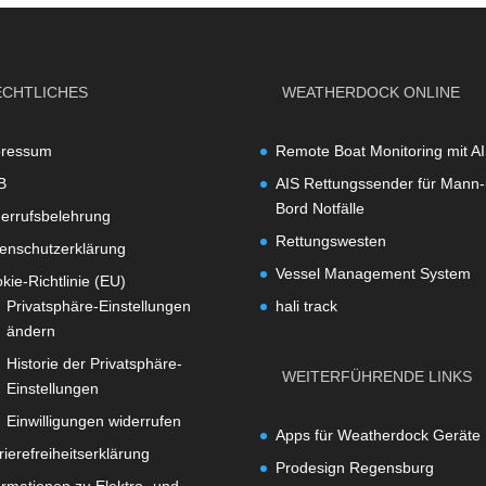
ECHTLICHES
WEATHERDOCK ONLINE
pressum
Remote Boat Monitoring mit A
B
AIS Rettungssender für Mann-
Bord Notfälle
errufsbelehrung
Rettungswesten
enschutzerklärung
Vessel Management System
kie-Richtlinie (EU)
Privatsphäre-Einstellungen
hali track
ändern
Historie der Privatsphäre-
WEITERFÜHRENDE LINKS
Einstellungen
Einwilligungen widerrufen
Apps für Weatherdock Geräte
rierefreiheitserklärung
Prodesign Regensburg