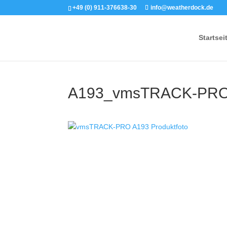
+49 (0) 911-376638-30
info@weatherdock.de
Startsei
A193_vmsTRACK-PRO_