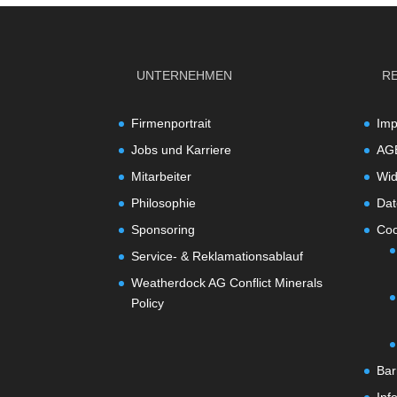
UNTERNEHMEN
R
Firmenportrait
Im
Jobs und Karriere
AG
Mitarbeiter
Wid
Philosophie
Dat
Sponsoring
Coo
Service- & Reklamationsablauf
Weatherdock AG Conflict Minerals
Policy
Bar