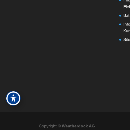
Inf
Ele
Bat
Inf
Ku
Sit
Copyright ©
Weatherdock AG