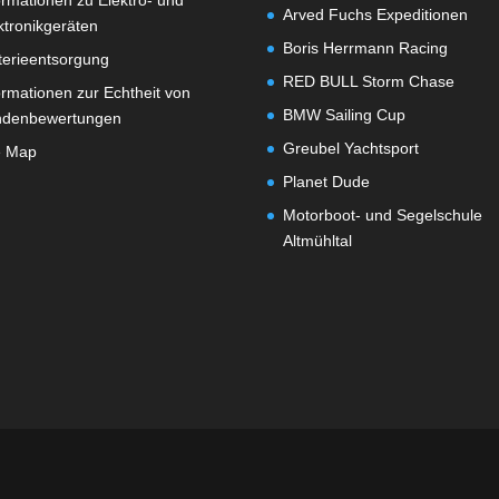
ormationen zu Elektro- und
Arved Fuchs Expeditionen
ktronikgeräten
Boris Herrmann Racing
terieentsorgung
RED BULL Storm Chase
ormationen zur Echtheit von
BMW Sailing Cup
ndenbewertungen
Greubel Yachtsport
e Map
Planet Dude
Motorboot- und Segelschule
Altmühltal