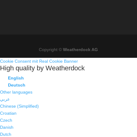
Copyright ©
Weatherdock AG
Cookie Consent mit Real Cookie Banner
High quality by Weatherdock
English
Deutsch
Other languages
عربي
Chinese (Simplified)
Croatian
Czech
Danish
Dutch