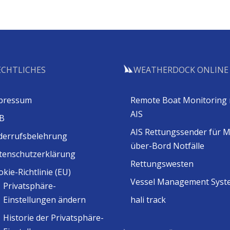
ECHTLICHES
WEATHERDOCK ONLINE
pressum
Remote Boat Monitoring 
AIS
B
AIS Rettungssender für 
derrufsbelehrung
über-Bord Notfälle
tenschutzerklärung
Rettungswesten
kie-Richtlinie (EU)
Vessel Management Syst
Privatsphäre-
Einstellungen ändern
hali track
Historie der Privatsphäre-