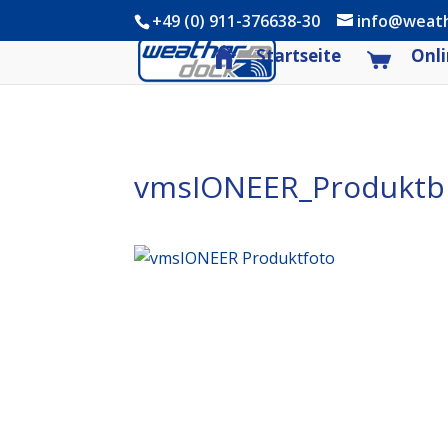
+49 (0) 911-376638-30
info@weat
Startseite
Onli
vmsIONEER_Produktb