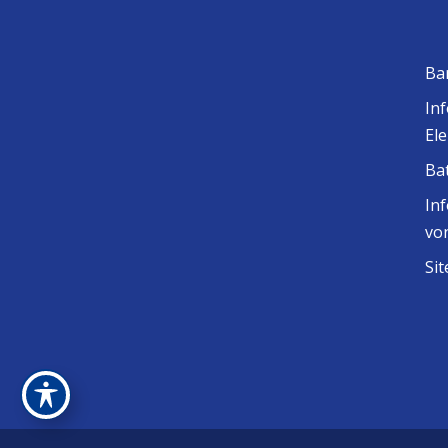
Ba
In
El
Ba
In
vo
Si