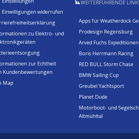
Einstellungen
WEITERFÜHRENDE LINK
Einwilligungen widerrufen
Apps für Weatherdock Ge
rrierefreiheitserklärung
Prodesign Regensburg
formationen zu Elektro- und
ektronikgeräten
Arved Fuchs Expeditionen
tterieentsorgung
Boris Herrmann Racing
formationen zur Echtheit
RED BULL Storm Chase
n Kundenbewertungen
BMW Sailing Cup
te Map
Greubel Yachtsport
Planet Dude
Motorboot- und Segelsch
Altmühltal