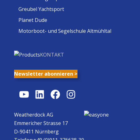
Greubel Yachtsport
Planet Dude
Motorboot- und Segelschule Altmühltal
KONTAKT
Newsletter abonnieren >
YouTube
LinkedIn
Facebook
Instagram
Weatherdock AG
Emmericher Strasse 17
D-90411 Nürnberg
Telefon:+49 (0)911-376638-30