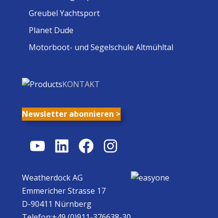
Greubel Yachtsport
Planet Dude
Motorboot- und Segelschule Altmühltal
KONTAKT
Newsletter abonnieren >
YouTube
LinkedIn
Facebook
Instagram
Weatherdock AG
Emmericher Strasse 17
D-90411 Nürnberg
Telefon:+49 (0)911-376638-30